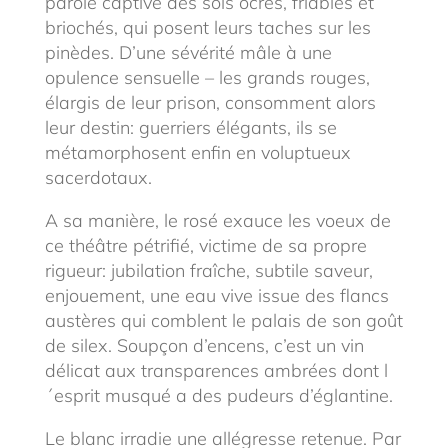
parole captive des sols ocres, friables et
briochés, qui posent leurs taches sur les
pinèdes. D’une sévérité mâle à une
opulence sensuelle – les grands rouges,
élargis de leur prison, consomment alors
leur destin: guerriers élégants, ils se
métamorphosent enfin en voluptueux
sacerdotaux.
A sa manière, le rosé exauce les voeux de
ce théâtre pétrifié, victime de sa propre
rigueur: jubilation fraîche, subtile saveur,
enjouement, une eau vive issue des flancs
austères qui comblent le palais de son goût
de silex. Soupçon d’encens, c’est un vin
délicat aux transparences ambrées dont l
´esprit musqué a des pudeurs d’églantine.
Le blanc irradie une allégresse retenue. Par