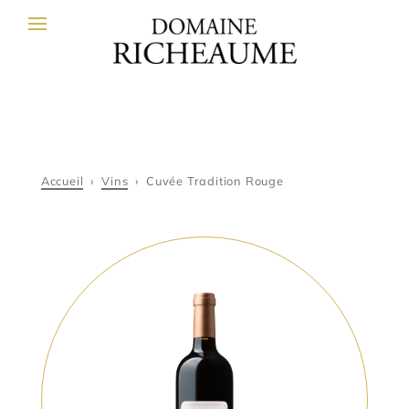
Accueil
›
Vins
›
Cuvée Tradition Rouge